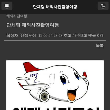
단체팀 해외사진촬영여행
Home
로그인
PC버전
해외사진여행
단체팀 해외사진촬영여행
Copyright ⓒ
http://ajtour.kr
. All rights reserved.
작성자
엔젤투어
15-06-24 23:43
조회
42,463회
댓글
0건
목록
본문