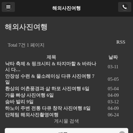
해외사진여행
해외사진여행
RSS
Total 7건
1 페이지
제목
날짜
낙타 축제 & 핑크시티 & 타지마할 & 바라나
03-11
시 다…
안장성 수련 & 물소레이싱 다큐 사진여행 7
05-05
일
환상의 어촌풍경과 삶 하포 사진여행 6일
05-04
가을 빠샹 사진여행 6일
04-09
숨바 발리 9일
03-12
하노이 주변 전통 다큐 창작 사진여행 8일
04-09
단체팀 해외사진촬영여행
06-24
게시물 검색