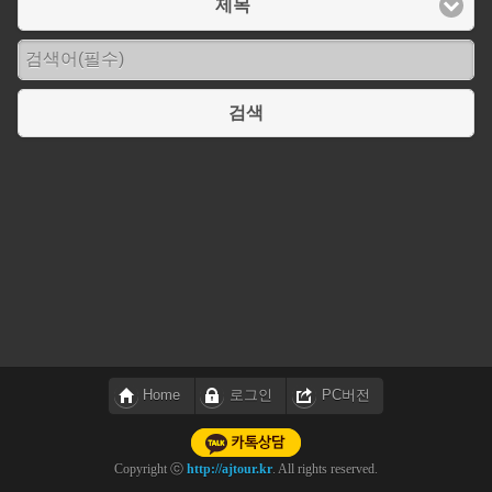
제목
검색
Home
로그인
PC버전
Copyright ⓒ
http://ajtour.kr
. All rights reserved.