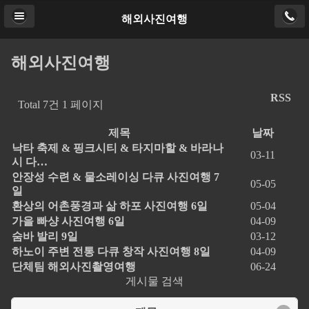
해외사진여행
해외사진여행
RSS
Total 7건
1 페이지
제목
날짜
낙타 축제 & 핑크시티 & 타지마할 & 바라나
03-11
시 다…
안장성 수련 & 물소레이싱 다큐 사진여행 7
05-05
일
환상의 어촌풍경과 삶 하포 사진여행 6일
05-04
가을 빠샹 사진여행 6일
04-09
숨바 발리 9일
03-12
하노이 주변 전통 다큐 창작 사진여행 8일
04-09
단체팀 해외사진촬영여행
06-24
게시물 검색