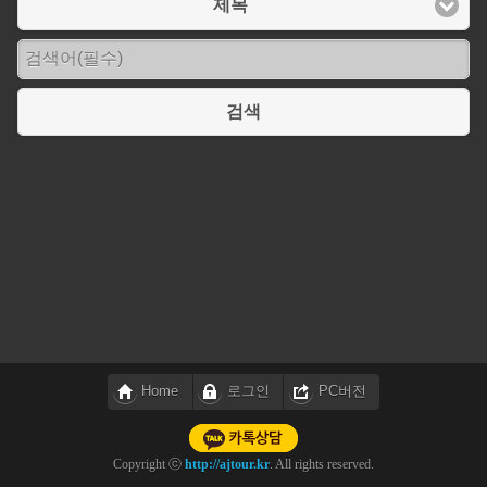
제목
검색
Home
로그인
PC버전
Copyright ⓒ
http://ajtour.kr
. All rights reserved.